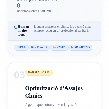
Detecció primerenca de casos crítics
0
Decisions sense audit trail
Human-
L'agent assisteix el clínic. La decisió final
in-the-
sempre recau en el professional sanitari.
loop:
HIPAA
RGPD Art. 9
ISO 27001
MDR 2017/745
03
FARMA / CRO
Optimització d'Assajos
Clínics
Agents que automatitzen la gestió