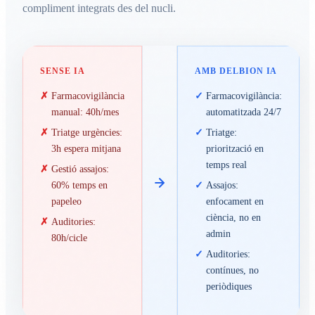
compliment integrats des del nucli.
SENSE IA
AMB DELBION IA
Farmacovigilància
Farmacovigilància:
manual: 40h/mes
automatitzada 24/7
Triatge urgències:
Triatge:
3h espera mitjana
priorització en
temps real
Gestió assajos:
60% temps en
Assajos:
papeleo
enfocament en
ciència, no en
Auditories:
admin
80h/cicle
Auditories:
contínues, no
periòdiques