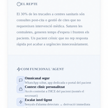
EL REPTE
El 30% de les trucades a centres sanitaris són
consultes post-cita o gestió de cites que no
requereixen intervenció mèdica. Saturen les
centraletes, generen temps d'espera i frustren els
pacients. Un pacient crònic que no rep resposta
ràpida pot acabar a urgències innecessàriament.
COM FUNCIONA L'AGENT
Omnicanal segur
WhatsApp xifrat, app dedicada o portal del pacient
Context clínic personalitzat
Accés controlat a l'HCE del pacient (només el
necessari)
Escalat intel·ligent
Senyals d'alarma detectats → derivació immediata