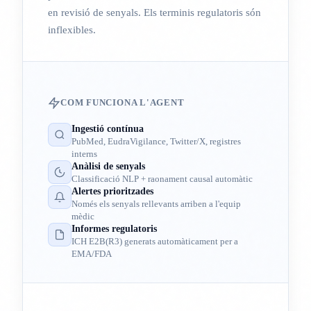
en revisió de senyals. Els terminis regulatoris són
inflexibles.
COM FUNCIONA L'AGENT
Ingestió contínua
PubMed, EudraVigilance, Twitter/X, registres
interns
Anàlisi de senyals
Classificació NLP + raonament causal automàtic
Alertes prioritzades
Només els senyals rellevants arriben a l'equip
mèdic
Informes regulatoris
ICH E2B(R3) generats automàticament per a
EMA/FDA