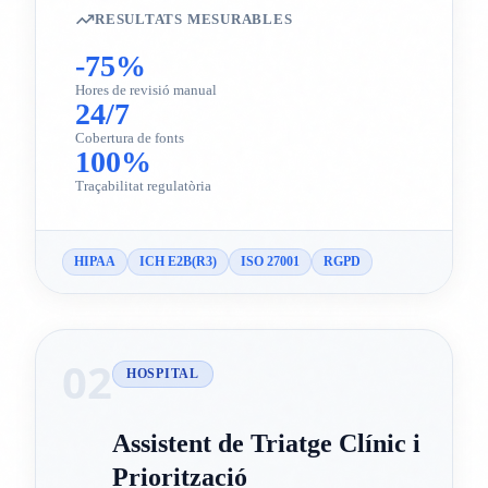
RESULTATS MESURABLES
-75%
Hores de revisió manual
24/7
Cobertura de fonts
100%
Traçabilitat regulatòria
HIPAA
ICH E2B(R3)
ISO 27001
RGPD
02
HOSPITAL
Assistent de Triatge Clínic i
Priorització