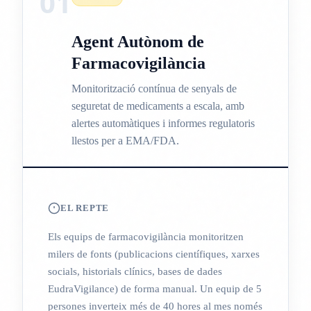
01
Agent Autònom de
Farmacovigilància
Monitorització contínua de senyals de
seguretat de medicaments a escala, amb
alertes automàtiques i informes regulatoris
llestos per a EMA/FDA.
EL REPTE
Els equips de farmacovigilància monitoritzen
milers de fonts (publicacions científiques, xarxes
socials, historials clínics, bases de dades
EudraVigilance) de forma manual. Un equip de 5
persones inverteix més de 40 hores al mes només