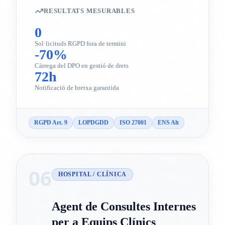
RESULTATS MESURABLES
0
Sol·licituds RGPD fora de termini
-70%
Càrrega del DPO en gestió de drets
72h
Notificació de bretxa garantida
RGPD Art. 9
LOPDGDD
ISO 27001
ENS Alt
06
HOSPITAL / CLÍNICA
Agent de Consultes Internes
per a Equips Clínics