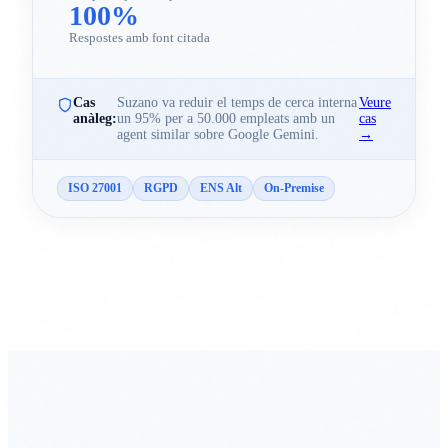
100%
Respostes amb font citada
Cas
Suzano va reduir el temps de cerca interna
Veure
anàleg:
un 95% per a 50.000 empleats amb un
cas
agent similar sobre Google Gemini.
→
ISO 27001
RGPD
ENS Alt
On-Premise