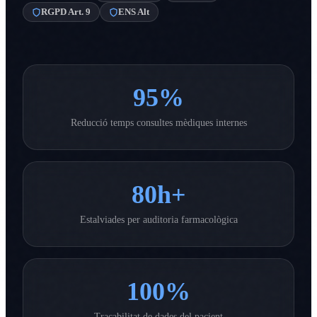
RGPD Art. 9
ENS Alt
95%
Reducció temps consultes mèdiques internes
80h+
Estalviades per auditoria farmacològica
100%
Traçabilitat de dades del pacient