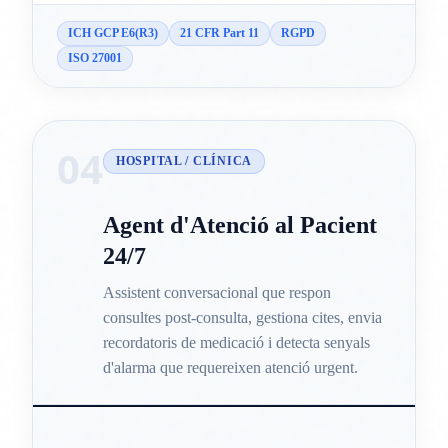
ICH GCP E6(R3)
21 CFR Part 11
RGPD
ISO 27001
04
HOSPITAL / CLÍNICA
Agent d'Atenció al Pacient
24/7
Assistent conversacional que respon
consultes post-consulta, gestiona cites, envia
recordatoris de medicació i detecta senyals
d'alarma que requereixen atenció urgent.