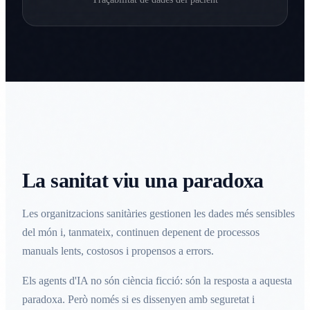
La sanitat viu una paradoxa
Les organitzacions sanitàries gestionen les dades més sensibles
del món i, tanmateix, continuen depenent de processos
manuals lents, costosos i propensos a errors.
Els agents d'IA no són ciència ficció: són la resposta a aquesta
paradoxa. Però només si es dissenyen amb seguretat i