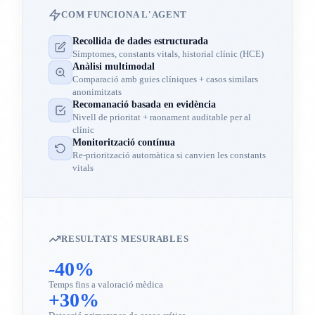
COM FUNCIONA L'AGENT
Recollida de dades estructurada
Símptomes, constants vitals, historial clínic (HCE)
Anàlisi multimodal
Comparació amb guies clíniques + casos similars
anonimitzats
Recomanació basada en evidència
Nivell de prioritat + raonament auditable per al
clínic
Monitorització contínua
Re-priorització automàtica si canvien les constants
vitals
RESULTATS MESURABLES
-40%
Temps fins a valoració mèdica
+30%