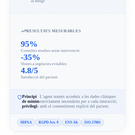
al metge
RESULTATS MESURABLES
95%
Consultes resoltes sense intervenció
-35%
Visites a urgències evitables
4.8/5
Satisfacció del pacient
Principi
L'agent només accedeix a les dades clíniques
de mínim
estrictament necessàries per a cada interacció,
privilegi:
amb el consentiment explícit del pacient.
HIPAA
RGPD Art. 9
ENS Alt
ISO 27001