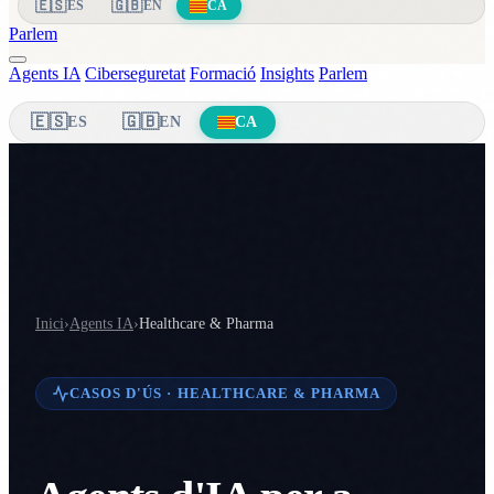
🇪🇸
🇬🇧
ES
EN
CA
Parlem
Agents IA
Ciberseguretat
Formació
Insights
Parlem
🇪🇸
🇬🇧
ES
EN
CA
Inici
›
Agents IA
›
Healthcare & Pharma
CASOS D'ÚS · HEALTHCARE & PHARMA