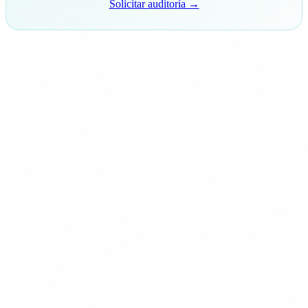
Solicitar auditoría →
Cómo empezar un plan de
migración
No hace falta hacerlo todo a la vez. Pero sí hace falta
empezar. Estos son los tres pasos que recomendamos a
nuestros clientes:
1
Inventario de sistemas criptográficos
Saber qué usas, dónde y para qué. TLS en tus
servidores web, cifrado en bases de datos, firmas en
documentos electrónicos, VPNs, certificados de