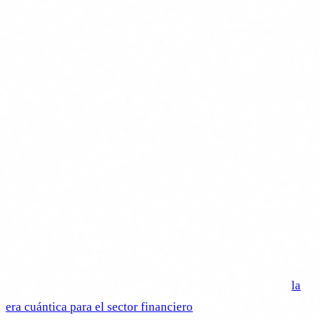
El ataque que ya está en marcha
Los atacantes ya están recolectando datos cifrados hoy para
descifrarlos cuando la computación cuántica lo permita. Se
conoce como
Harvest Now, Decrypt Later (HNDL)
:
capturar ahora, descifrar después.
Si tu empresa tiene datos que deben ser confidenciales
durante 5, 10 o 20 años (datos médicos, contratos,
información patrimonial), ya estás en la ventana de riesgo.
Los datos que cifras hoy con RSA o ECC pueden ser
ilegibles ahora, pero están siendo almacenados por alguien
que espera el Q-Day.
Explicamos este ataque en detalle en nuestro análisis de
la
era cuántica para el sector financiero
.