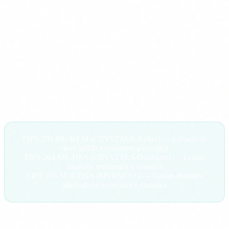
FIPS 205: SLH-DSA
(basado en SPHINCS+), para firmas
digitales alternativas.
Estos algoritmos están diseñados para resistir ataques de
ordenadores cuánticos. Son estándares federales de EE.UU.,
pero su impacto es global: si NIST dice que hay que migrar,
el mundo se mueve.
FIPS 203
ML-KEM (CRYSTALS-Kyber) — Cifrado de
clave pública resistente a cuántica
FIPS 204
ML-DSA (CRYSTALS-Dilithium) — Firmas
digitales resistentes a cuántica
FIPS 205
SLH-DSA (SPHINCS+) — Firmas digitales
alternativas resistentes a cuántica