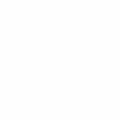
No es
La migración a criptografía post-cuántica
como
requiere inventariar todos los sistemas
renovar un
criptográficos de la organización, evaluar la
certificado
compatibilidad de cada uno con los nuevos
SSL
estándares, planificar la migración por fases
y probar antes de desplegar. Es un proceso
de 2 a 5 años para una empresa mediana.
Cómo afecta a tu empresa (no solo a
bancos)
Cuando se habla de criptografía cuántica, el instinto es