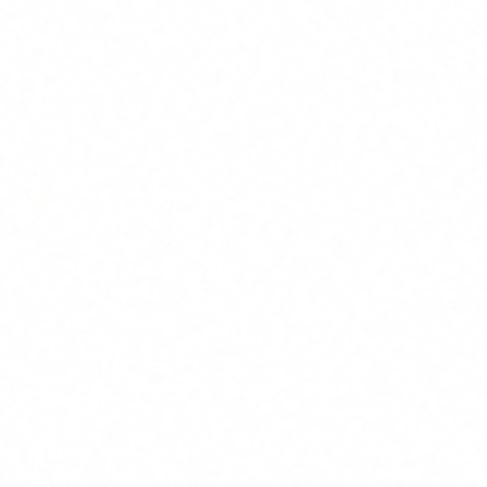
15 años de experiencia en IT y ciberseguridad,
combina rigor técnico con visión estratégica sobre
las amenazas emergentes del ecosistema digital.
En este artículo
NIST ya publicó los tres estándares
El ataque que ya está en marcha
Qué hay que cambiar y cuándo
Cómo afecta a tu empresa (no solo a bancos)
Cómo empezar un plan de migración
Auditoría criptográfica →
Artículos relacionados