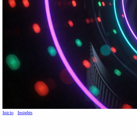
Inicio
›
Insights
›
Criptografía post-cuántica
Ciberseguridad
14 de abril de 2026
8 min de lectura
Criptografía post-cuántica: NIST ya tiene