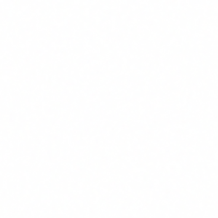
autenticación. Todo cuenta. Sin inventario no hay plan.
2
Evaluación de compatibilidad
¿Tus proveedores (cloud, CA, VPN) ya soportan PQC?
Muchos ya están en ello. Amazon, Google Cloud y
Azure han empezado a integrar algoritmos post-
cuánticos en sus servicios. Pregunta a tus proveedores
cuál es su hoja de ruta.
3
Plan piloto
Empieza por los sistemas que protegen datos con
mayor periodo de confidencialidad: datos médicos,