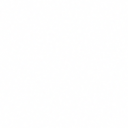
pensar en bancos y FinTech. Pero no son los únicos
afectados. Cualquier empresa que use:
Certificados TLS/SSL
(todos los sitios web)
Firmas digitales en contratos
Cifrado de datos en reposo
(bases de datos, backups)
VPNs y comunicaciones cifradas
Autenticación basada en claves públicas
tendrá que migrar. Las pymes no están exentas. Si procesas
datos personales, tienes infraestructura web o usas firmas
electrónicas, esto te afecta.
La diferencia con un banco es de escala, no de principio. Un
hospital que cifra historiales médicos, una aseguradora que