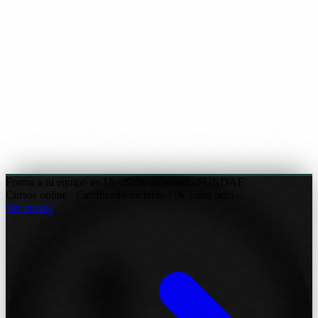
Forma a tu equipo en IA · Subvencionado FUNDAE
Cursos online · Certificado incluido · 0€ coste neto
Ver cursos