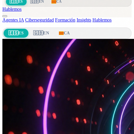
🇪🇸
🇬🇧
ES
EN
CA
Hablemos
Agentes IA
Ciberseguridad
Formación
Insights
Hablemos
🇪🇸
🇬🇧
ES
EN
CA