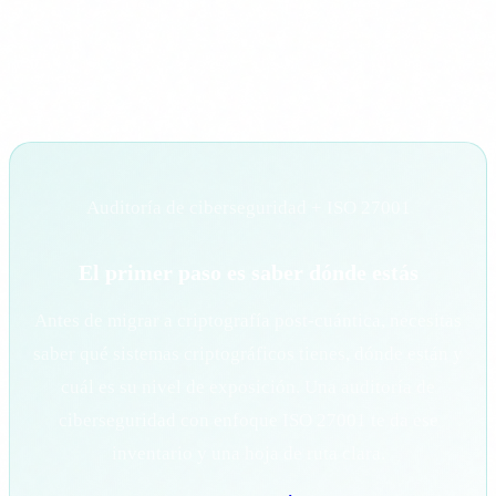
firma pólizas digitalmente, una empresa industrial con VPNs
entre plantas: todos dependen de la misma criptografía que
un ordenador cuántico puede romper.
Auditoría de ciberseguridad + ISO 27001
El primer paso es saber dónde estás
Antes de migrar a criptografía post-cuántica, necesitas
saber qué sistemas criptográficos tienes, dónde están y
cuál es su nivel de exposición. Una auditoría de
ciberseguridad con enfoque ISO 27001 te da ese
inventario y una hoja de ruta clara.