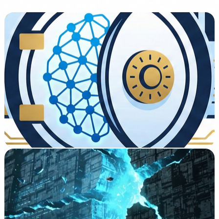
Finance
¿Qué necesita una FinTech para sobrevivir a la era
Cuántica?
Leer →