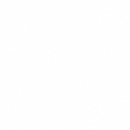
criptografía actual a escala práctica. No sabemos cuándo
será. Pero NIST no está esperando para averiguarlo.
NIST ya publicó los tres estándares
En agosto de 2024, NIST (National Institute of Standards
and Technology) publicó los tres primeros estándares de
criptografía post-cuántica (PQC). Después de años de
evaluación, concurso público y revisiones, ya hay
algoritmos listos para producir:
FIPS 203: ML-KEM
(basado en CRYSTALS-Kyber),
para cifrado de clave pública.
FIPS 204: ML-DSA
(basado en CRYSTALS-Dilithium),
para firmas digitales.