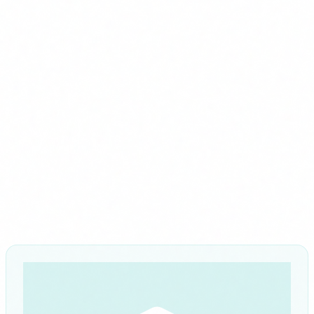
contratos a largo plazo, información patrimonial. Estos
son los que un atacante HNDL está recolectando hoy.
La clave es la priorización. No todos los sistemas tienen el
mismo nivel de urgencia. Pero ninguno puede quedarse
fuera del plan.
Si quieres una analogía: es como el efecto 2000, pero a
escala global y sin fecha fija. La diferencia es que esta vez
los estándares ya existen. Solo falta empezar a usarlos.