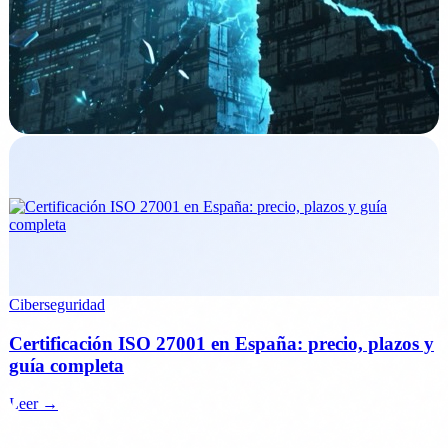
Ciberseguridad
Claude Mythos y Project Glasswing: lo que significa
para la ciberseguridad de tu empresa
Leer →
Ciberseguridad
Certificación ISO 27001 en España: precio, plazos y
guía completa
Leer →
Siguiente paso