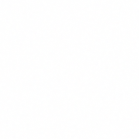
Qué hay que cambiar y cuándo
Los plazos son más cortos de lo que parece.
En EE.UU., la NSPM-28 (National Security Memorandum)
exige que las agencias federales tengan un inventario de
sistemas criptográficos para 2025 y un plan de migración
para 2027. La Unión Europea está trabajando en una
recomendación similar a través de ENISA.
Las empresas que trabajen con clientes americanos o
europeos van a recibir requisitos de migración a PQC en sus
contratos. No es una cuestión de si, sino de cuándo te toca.