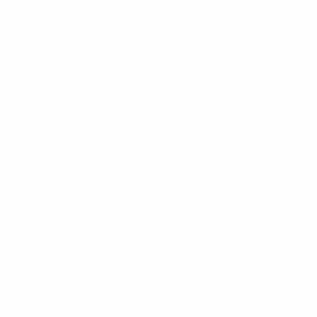
los estándares listos. ¿Tu empresa
también?
NIST publicó en 2024 los tres primeros estándares de criptografía
post-cuántica. INCIBE dedica un informe completo al tema. Esto es
lo que necesita saber tu empresa para empezar a migrar.
CS
Carlos Salgado
CEO & Co-founder · Delbion
INCIBE publicó en septiembre de 2025 un informe técnico
sobre supercomputación y computación cuántica en
ciberseguridad. El documento detalla cómo un ordenador
cuántico con suficiente capacidad puede romper algoritmos
como RSA, ECC y otros sistemas de clave pública mediante
el algoritmo de Shor.
Y acuña un término que se va a escuchar mucho:
"Q-Day"
,
el día en que un ordenador cuántico sea capaz de romper la