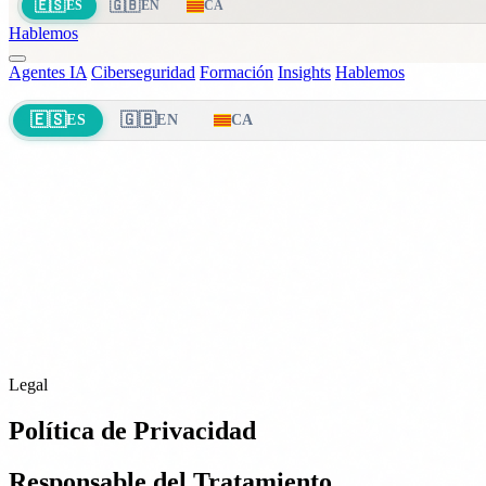
🇪🇸
🇬🇧
ES
EN
CA
Hablemos
Agentes IA
Ciberseguridad
Formación
Insights
Hablemos
🇪🇸
🇬🇧
ES
EN
CA
Legal
Política de Privacidad
Responsable del Tratamiento