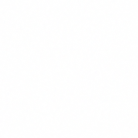
equipo
Videollamadas donde la persona parpadea
deberia
raramente o el audio va ligeramente
reconocer
desfasado. Emails con personalizacion
excesiva pero sin firma verificable. Ninguna
de estas señales requiere software
especializado: requiere formación.
Lo que exige el EU AI Act
El Artículo 4 del EU AI Act no habla solo de gobernanza
corporativa. Exige que toda persona que trabaje con
sistemas de IA tenga un nivel suficiente de alfabetizacion en
inteligencia artificial. Y ese nivel incluye, necesariamente, la