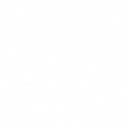
Por que tu equipo no lo vera venir
Si los ciudadanos no pueden distinguir un perfil deepfake de
la Guardia Civil de uno real, no hay razón para asumir que
los empleados de una empresa van a detectar un email de
phishing generado por IA o una llamada de voz clonada del
CEO.
El problema no es la inteligencia de las personas. Es la falta
de entrenamiento específico. Un equipo que no sabe como
funciona la IA generativa, que no conoce las señales de
alerta de contenido sintetico y que no tiene protocolos de
verificación ante solicitudes urgentes es un equipo
vulnerable por definicion.