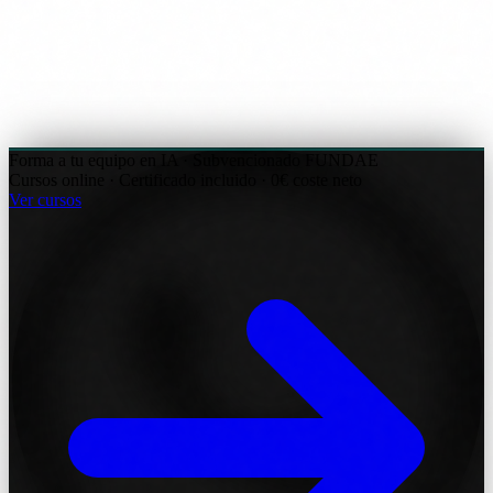
Forma a tu equipo en IA · Subvencionado FUNDAE
Cursos online · Certificado incluido · 0€ coste neto
Ver cursos