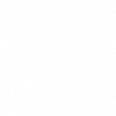
Vision Compliance público en abril de 2026 que el
83% de
las organizaciones no tiene un inventario formal de los
sistemas de IA que usa o despliega
. Si una empresa no sabe
qué IA tiene dentro, es muy poco probable que sepa
reconocer la IA que viene de fuera.
La brecha es doble: tecnológica y humana. Las herramientas
de detección de deepfakes existen, pero no son infalibles y
requieren implementación activa. El factor humano es el mas
explotado precisamente porque es el mas desprotegido.
Las
Solicitudes urgentes que evitan los canales
señales
habituales. Cambios de datos bancarios por
que tu
email sin confirmacion telefonica.