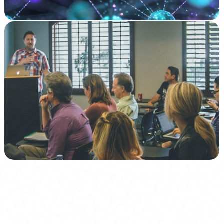
Leer →
Compliance
AI Literacy
Formación Obligatoria en IA: Lo que Exige el
Artículo 4 del AI Act
Leer →
Siguiente paso
Tu equipo necesita reconocer lo que la IA
puede fabricar