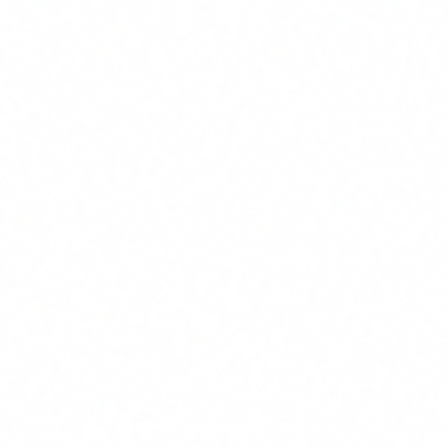
El mismo ataque, contra tu empresa
El deepfake de la Guardia Civil es un caso de fraude al
ciudadano. Pero la tecnologia es identica a la que se usa
contra empresas, y el objetivo es mucho mas lucrativo.
CEO fraud con deepfake de voz.
Un empleado recibe una
llamada telefonica del CEO pidiendo una transferencia
urgente y confidencial. La voz es identica. El tono es
correcto. El contexto es creible. La llamada dura 90
segundos. El dinero sale de la cuenta antes de que nadie
pueda verificar nada. Este tipo de ataque ya tiene
precedentes documentados en Espana y Europa.
Videollamadas deepfake en tiempo real.
El caso de Hong
Kong en 2024 cambio la percepcion del riesgo: el director