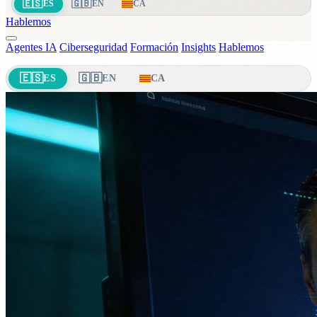
🇪🇸
🇬🇧
ES
EN
CA
Hablemos
Agentes IA
Ciberseguridad
Formación
Insights
Hablemos
🇪🇸
🇬🇧
ES
EN
CA