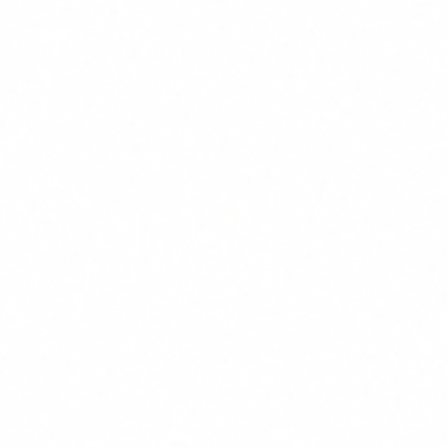
CS
Autor
Carlos Salgado
CEO & Co-founder · Delbion
Carlos lidera las auditorías de IA y ciberseguridad
en Delbion. Con mas de 20 años de experiencia en
certificaciones ISO 27001, ENS y cumplimiento
normativo, ayuda a empresas a adoptar la
inteligencia artificial de forma segura y conforme a
la regulación europea.