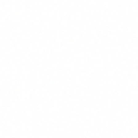
El dato mas inquietante no es que ocurriera. Es lo que dijo la
fuente: los deepfakes actuales son
"practicamente
imperceptibles para el ojo no entrenado"
. Hace dos años
habia errores visibles. Hoy ya no.
Si una institucion del Estado puede ser suplantada de forma
convincente, tu empresa esta expuesta al mismo riesgo. Y la
mayoria no lo sabe hasta que lo tiene encima.
La Guardia Civil suplantada por
deepfake
El mecanismo es preciso. Los atacantes crean perfiles en
redes sociales con fotografias generadas por inteligencia