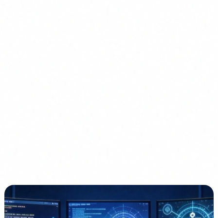
En este artículo
La Guardia Civil suplantada por deepfake
El mismo ataque, contra tu empresa
Por que tu equipo no lo vera venir
Lo que exige el EU AI Act
Formacion como primera linea de defensa
Curso IA Segura →
Artículos relacionados