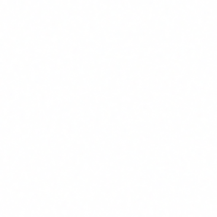
Un perfil falso con IA ya engano a ciudadanos haciendose pasar por
la Guardia Civil. El mismo mecanismo se usa contra empresas. Esto
es lo que tienes que saber y como proteger a tu equipo antes de
agosto de 2026.
CS
Carlos Salgado
CEO & Co-founder · Delbion
Perfiles falsos en redes sociales. Fotos generadas por IA.
Videos con uniformes de la Guardia Civil, tono institucional,
mensajes de advertencia que parecen oficiales. Detras,
estafadores que piden datos personales a ciudadanos que
confian en lo que ven.
Esto no es ciencia ficción. Ocurrio en Espana, esta
documentado, y la propia Guardia Civil ha tenido que alertar
a la poblacion sobre como verificar la autenticidad de los
perfiles antes de interactuar con ellos.