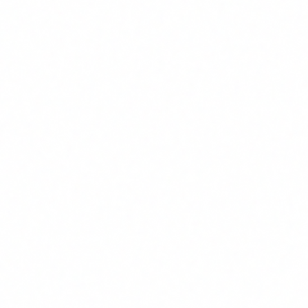
defensa
La formación en IA segura no es solo un requisito de
compliance. Es la primera línea de defensa contra los
ataques que utilizan IA como vector.
Un equipo formado sabe como funciona la IA generativa,
conoce sus limitaciones y sus señales de alerta, tiene
protocolos para verificar solicitudes inusuales y entiende
por que la urgencia y la autoridad son los dos factores que
los atacantes explotan primero. No necesita software
especializado para detectar el 80% de los intentos. Solo
necesita saber que buscar.
El mismo conocimiento que cumple con el Artículo 4 del EU
AI Act es el que protege a tu empresa de un CEO fraud por