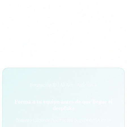
deepfake. No son dos cosas distintas. Son la misma cosa
vista desde dos angulos.
Las empresas espanolas con crédito FUNDAE pueden cubrir
el 100% del coste de la formación. No hay excusa
presupuestaria. El unico coste real es el tiempo de la
plantilla, que se mide en horas, no en dias.
Formación EU AI Act · Artículo 4
Forma a tu equipo antes de que llegue el
deepfake
Nuestro curso de Aplicación Segura de IA en la