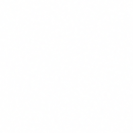
capacidad de reconocer contenido generado por IA.
La obligación lleva en vigor desde febrero de 2025. El plazo
de cumplimiento efectivo con sanciones activas es agosto de
2026. Quedan cuatro meses.
Las sanciones por incumplimiento del Artículo 4 alcanzan
hasta 7,5 millones de euros o el 1% de la facturación global
anual. Pero la sanción regulatoria es el escenario menor. El
escenario mayor es el director financiero que transfiere 25
millones porque nadie le enseno a verificar una
videollamada.
La AESIA tiene competencia para inspeccionar si la
formación existe, si esta documentada y si cubre las
obligaciones del Artículo 4. No es suficiente con haber dado