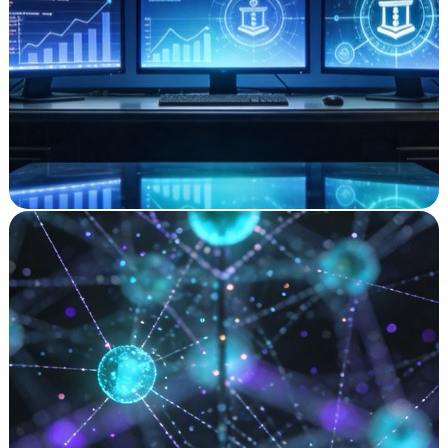
Regulación
1 Abr 2026
Tres organismos pueden multar a tu empresa por el
uso de IA: AESIA, AEPD e Inspeccion de Trabajo
Leer →
EU AI Act
27 Mar 2026
Checklist EU AI Act: 25 Puntos para Saber si tu
Empresa Esta Preparada