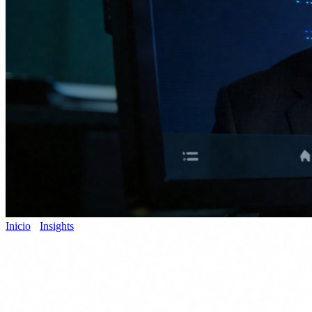
Inicio
›
Insights
›
Deepfakes y riesgos para empresas
Ciberseguridad
6 de abril de 2026
8 min de lectura
Si los deepfakes ya suplantan a la
Guardia Civil, tu empresa es el siguiente
objetivo