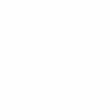
artificial: uniformes correctos, contextos institucionales,
rostros que no pertenecen a ninguna persona real pero que
resultan completamente convincentes. Los perfiles replican
el tono formal y la estructura de comunicación de cuentas
oficiales verificadas.
Una vez creados, los perfiles ofrecen "consejos de
seguridad", publican alertas sobre amenazas y envian
mensajes directos solicitando información personal bajo
pretextos de investigaciones ficticias. El objetivo es el
mismo de siempre: conseguir datos, conseguir dinero,
conseguir acceso.
Lo que ha cambiado es la escala de producción y la calidad
del resultado. Un atacante puede crear un perfil convincente
en horas. No necesita expertos en imagen ni equipos de