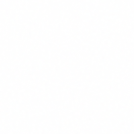
financiero de una empresa multinacional asistio a una
videollamada con varias personas, incluido el "CEO". Todos
eran deepfakes generados en tiempo real. Resultado: 25
millones de dólares transferidos. La empresa no detecto el
fraude hasta después.
Phishing con IA generativa.
Los emails de phishing solian
tener errores gramaticales, traducciones automáticas
evidentes, contextos genéricos. Ya no. Los modelos de
lenguaje actuales generan emails perfectamente
personalizados: conocen el nombre del destinatario, su
cargo, su empresa, sus proyectos recientes. Pasan todos los
filtros de spam. No hay señal de alarma visible.
Suplantacion de proveedores y clientes.
Un email del