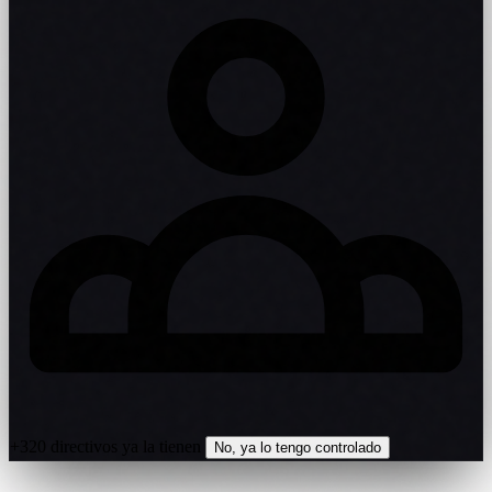
+320 directivos ya la tienen
No, ya lo tengo controlado