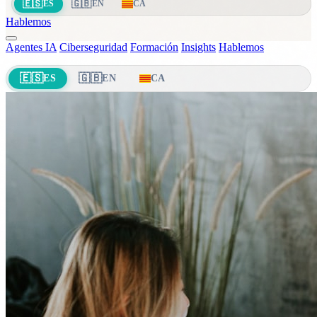
🇪🇸
🇬🇧
ES
EN
CA
Hablemos
Agentes IA
Ciberseguridad
Formación
Insights
Hablemos
🇪🇸
🇬🇧
ES
EN
CA