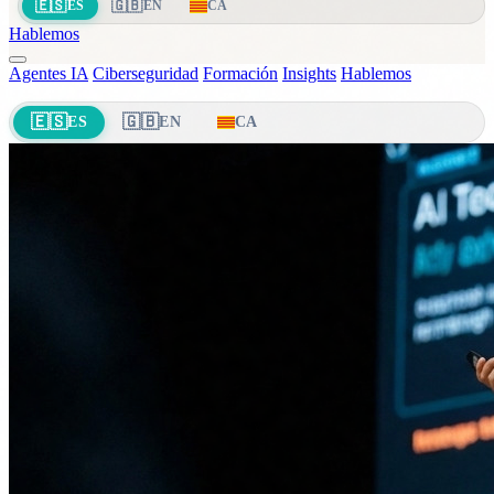
🇪🇸
🇬🇧
ES
EN
CA
Hablemos
Agentes IA
Ciberseguridad
Formación
Insights
Hablemos
🇪🇸
🇬🇧
ES
EN
CA