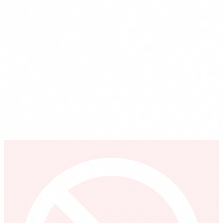
Empresas que necesitan demostrar alfabetización IA ante
auditorías