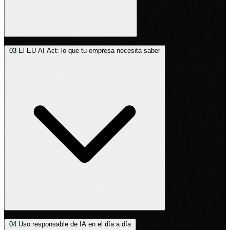
Alucinaciones, sesgos y datos inventados
03
El EU AI Act: lo que tu empresa necesita saber
Fugas de información confidencial a modelos públicos
Phishing con IA, deepfakes y ataques automatizados
Responsabilidad legal: quién responde si la IA causa daño
Estructura del Reglamento y clasificación de riesgo
04
Uso responsable de IA en el día a día