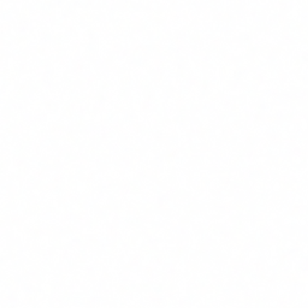
Managers y mandos intermedios que supervisan el uso de
herramientas IA