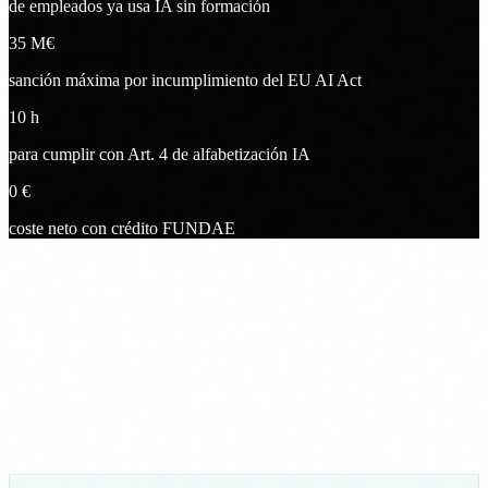
de empleados ya usa IA sin formación
35
M€
sanción máxima por incumplimiento del EU AI Act
10
h
para cumplir con Art. 4 de alfabetización IA
0
€
coste neto con crédito FUNDAE
El contexto
El 78% de empleados ya usa IA en el
trabajo. Sin formación ni supervisión.
ChatGPT, Copilot, herramientas de automatización. Tu equipo los
usa. La pregunta no es si los usan, sino si saben lo que pueden y no
pueden hacer con ellos. Y si tu empresa puede demostrarlo ante una
auditoría.