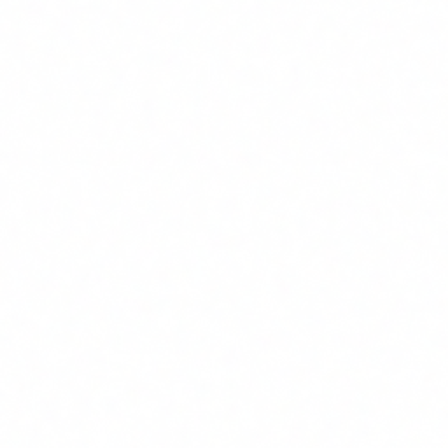
Toda la organización: desde dirección hasta equipos
operativos