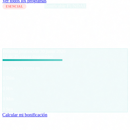
Ver todos los programas
10 horas
Bonificable FUNDAE
ESENCIAL
Aplicación Segura de IA en la Empresa
Tu equipo usa IA todos los días. Pero nadie les ha explicado qué
riesgos implica ni qué exige la regulación europea. Esta formación
cierra esa brecha.
Próxima promoción
30 junio 2026
12
de 25 plazas disponibles
Inscripción cierra en
0
Días
:
0
Hrs
:
0
Min
:
0
Seg
Calcular mi bonificación