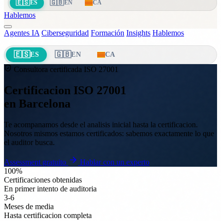
🇪🇸
🇬🇧
ES
EN
CA
Hablemos
Agentes IA
Ciberseguridad
Formación
Insights
Hablemos
🇪🇸
🇬🇧
ES
EN
CA
Consultora certificada ISO 27001
Certificacion ISO 27001
en Barcelona
Te acompanamos desde el analisis inicial hasta la certificacion.
Nosotros mismos estamos certificados: sabemos exactamente lo que
el auditor busca.
Assessment gratuito
Hablar con un experto
100%
Certificaciones obtenidas
En primer intento de auditoria
3-6
Meses de media
Hasta certificacion completa