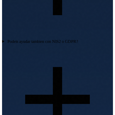
Podeis ayudar tambien con NIS2 o GDPR?