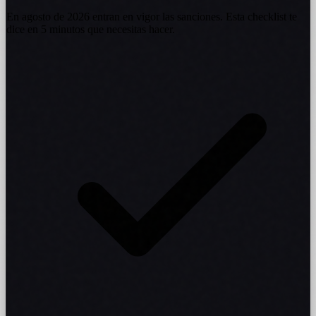
En agosto de 2026 entran en vigor las sanciones. Esta checklist te
dice en 5 minutos que necesitas hacer.