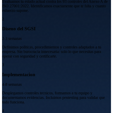
Evaluamos tu estado actual contra los 93 controles del Anexo A de
ISO 27001:2022. Identificamos exactamente que te falta y cuanto
esfuerzo supone.
2
Diseno del SGSI
2-3 semanas
Definimos politicas, procedimientos y controles adaptados a tu
empresa. Sin burocracia innecesaria: solo lo que necesitas para
operar con seguridad y certificarte.
3
Implementacion
4-8 semanas
Desplegamos controles tecnicos, formamos a tu equipo y
documentamos evidencias. Incluimos pentesting para validar que
todo funciona.
4