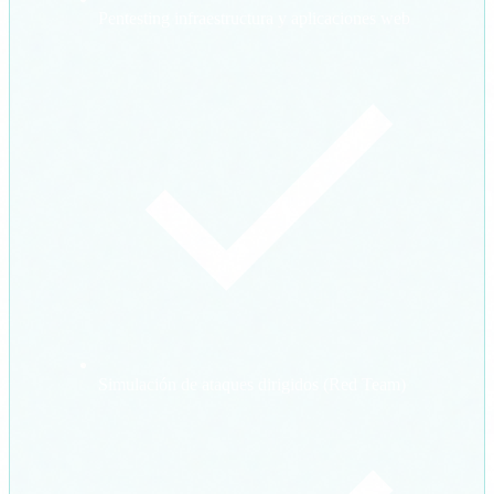
Pentesting infraestructura y aplicaciones web
Simulación de ataques dirigidos (Red Team)