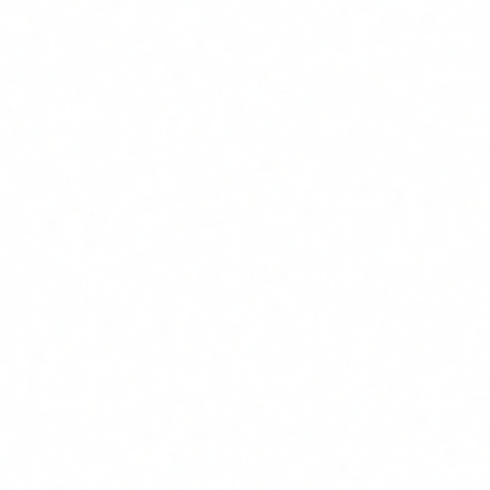
Gap analysis contra ISO 27001, ENS, NIS2