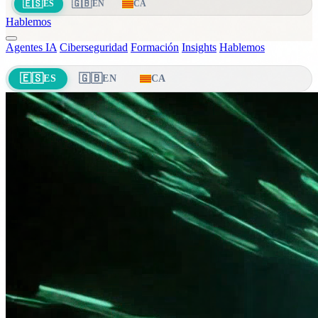
🇪🇸
🇬🇧
ES
EN
CA
Hablemos
Agentes IA
Ciberseguridad
Formación
Insights
Hablemos
🇪🇸
🇬🇧
ES
EN
CA