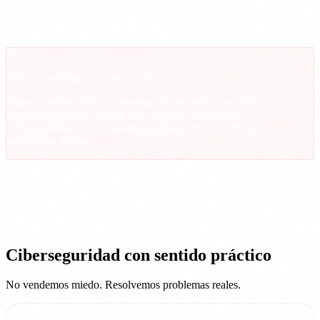
7%
de pymes que sufren un ataque grave cierran en 6 meses
🚨
NIS2 ya es obligatoria en la UE
Desde octubre 2024, las empresas de sectores esenciales e
importantes deben cumplir con requisitos estrictos de
ciberseguridad. Las multas llegan hasta 10M o el 2% de la
facturación global.
Ciberseguridad con sentido práctico
No vendemos miedo. Resolvemos problemas reales.