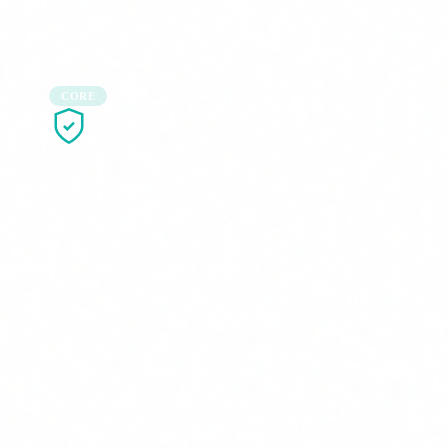
Tres líneas de servicio que cubren todo el ciclo de seguridad
CORE
Auditoría & Certificación
Preparamos tu empresa para obtener y mantener
certificaciones de seguridad con un enfoque práctico y
sin burocracia innecesaria.