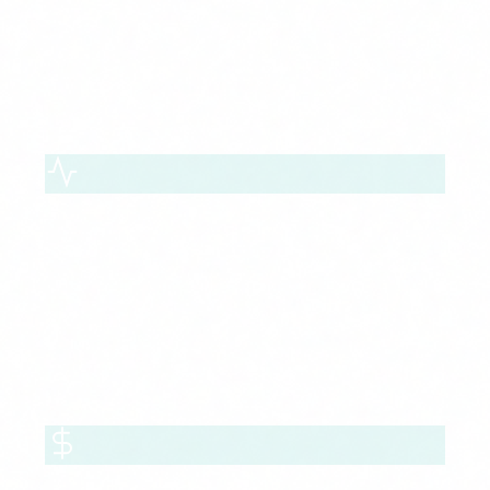
Ciberseguridad para Sanidad, Finanzas e
Industria: NIS2, GDPR, ENS
Healthcare & Pharma
HIPAA, GDPR, GxP
Protección de datos clínicos, ensayos y registros de
pacientes con controles específicos del sector sanitario.