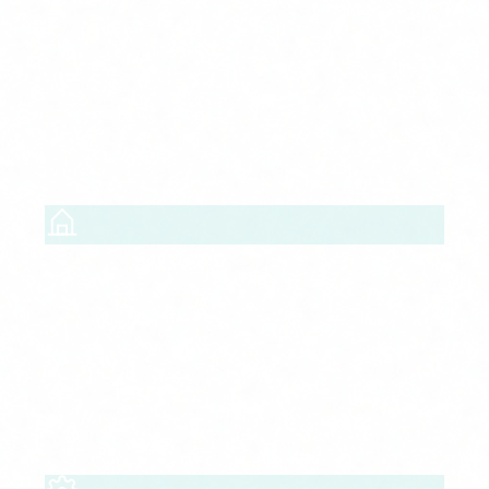
Finance & Insurance
NIS2, DORA, PCI DSS
Cumplimiento de regulaciones financieras, protección de
transacciones y detección de fraude.
Sector Público
ENS, NIS2, LOPD
Adecuación al Esquema Nacional de Seguridad y
normativa de administración electrónica.