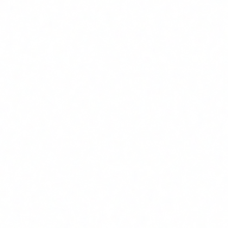
Threat intelligence y análisis proactivo
Informes mensuales de postura de seguridad
Desde €2.500/mes
Continuo