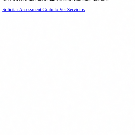
Solicitar Assessment Gratuito
Ver Servicios
La realidad
El panorama de amenazas no espera
46%
de empresas españolas sufrieron un ciberataque en 2025
4.5M€
coste medio de una brecha de datos a nivel global
277 días
tiempo medio para detectar y contener una brecha