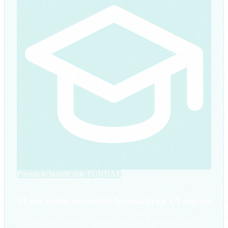
Formacio bonificable FUNDAE
El teu equip necessita formacio en IA segura
L'EU AI Act exigeix alfabetitzacio IA per a tota la