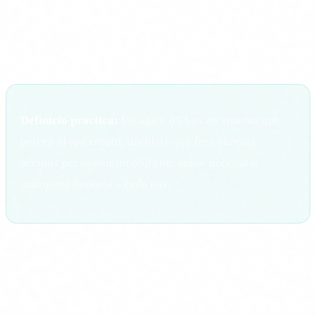
Dit de forma senzilla: un agent d'IA no espera que li
preguntis res. Rep un objectiu i el va complint, prenent
decisions pel cami.
Definicio practica:
Un agent d'IA es un sistema que
percep el seu entorn, decideix que fer i executa
accions per assolir un objectiu, sense necessitar
instruccio humana a cada pas.
En el context de la IA empresarial, aixo es tradueix en
sistemes que poden:
Navegar pagines web i extreure informacio