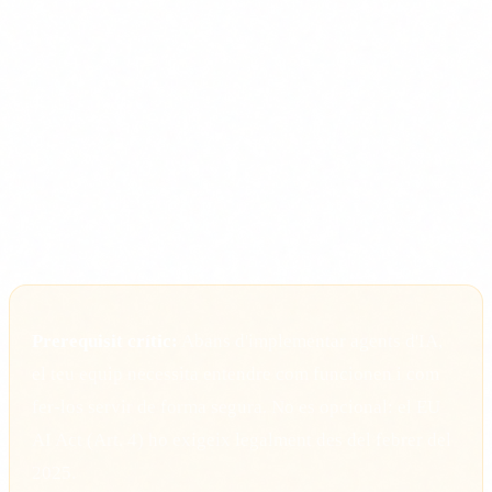
real.
4
Escala i repeteix
Amb un cas d'exit documentat, es molt mes facil
aconseguir suport intern per al seguent projecte.
Prerequisit crític:
Abans d'implementar agents d'IA,
el teu equip necessita entendre com funcionen i com
fer-los servir de forma segura. No es opcional: el EU
AI Act (Art. 4) ho exigeix legalment des del febrer del
2025.