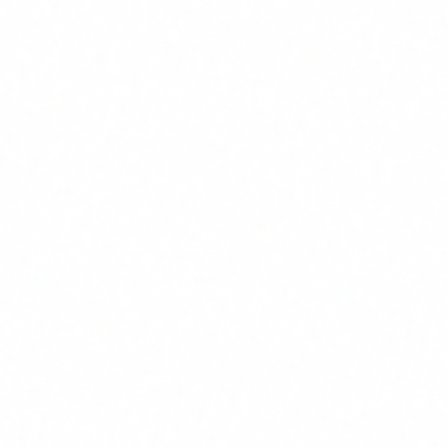
Casos d'us reals per sector
Sanitat i farmacia
Documentacio clinica automatitzada
L'agent escolta la consulta metge-pacient, extreu les dades
rellevants i omple la historia clinica electronica. Estalvi: 2-3
hores per metge i dia.
Farmacovigilancia
Monitoratge automatic de literatura cientifica i bases de
dades d'efectes adversos. L'agent detecta senyals de