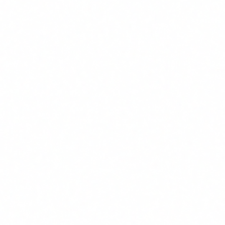
Un torn: pregunta →
Multiples passos cap a u
Interaccio
resposta
objectiu
Accedeix a APIs, bases 
Eines
Limitat al context del xat
dades, sistemes externs
Impacte
Eliminacio de processos
Estalvi de temps puntual
ROI
sencers
Com funcionen els agents d'IA
Un agent d'IA tipic te quatre components: el
model de
llenguatge
(el cervell que raona), les
eines
(funcions que pot
cridar: cercar al web, llegir PDFs, consultar APIs), la
memoria
(context de sessio i sessions anteriors) i
l'
orquestrador
(el sistema que coordina tot el flux).