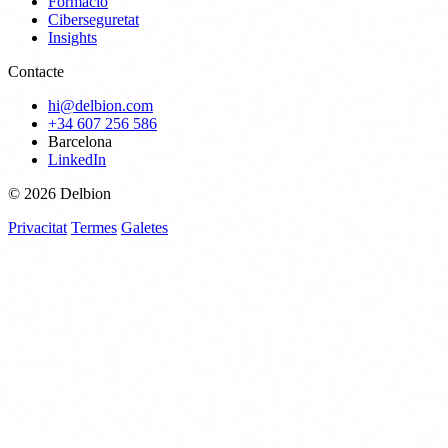
Formació
Ciberseguretat
Insights
Contacte
hi@delbion.com
+34 607 256 586
Barcelona
LinkedIn
© 2026 Delbion
Privacitat
Termes
Galetes