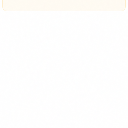
Riscos i compliment normatiu
Els agents d'IA tenen riscos especifics:
prompt injection
(atacants que manipulen les instruccions de l'agent),
al·lucinacions en accions
(decisions basades en informacio
incorrecta) i
escalada de permisos
(agents que accedeixen a
mes recursos dels necessaris).
El
EU AI Act
classifica molts sistemes d'agents d'IA com
d'alt risc si afecten salut, credit, ocupacio o serveis publics.
L'
Article 4
obliga a formar tota la plantilla en AI literacy des
del febrer del 2025, amb sancions des de l'agost del 2026.