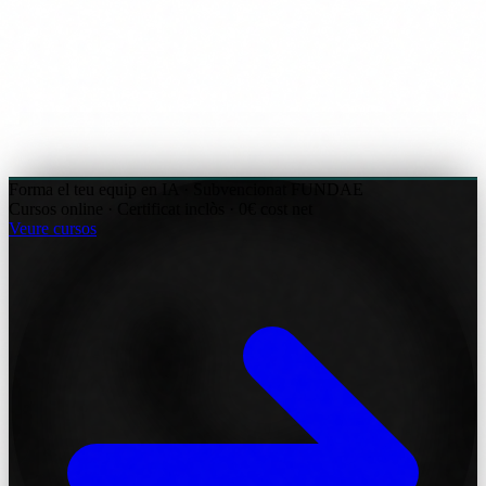
Forma el teu equip en IA · Subvencionat FUNDAE
Cursos online · Certificat inclòs · 0€ cost net
Veure cursos