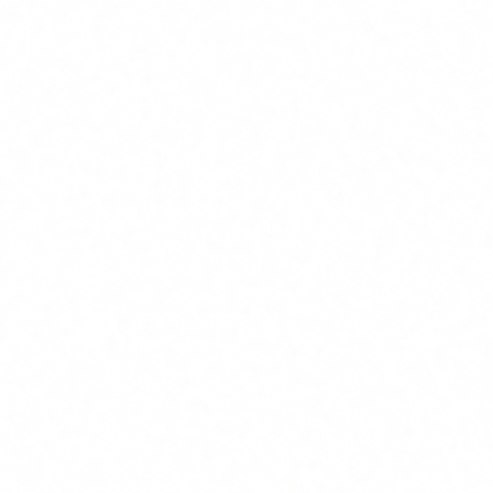
Busca processos que es repeteixen frequentment, tenen
passos definits i consumeixen molt temps de persones
qualificades. Puntua'ls per frequencia x temps x valor.
2
Pilot al proces amb millor ROI
Tria el proces amb la puntuacio mes alta i menor risc.
Construeix un agent minim funcional en 4-6 setmanes.
L'objectiu es aprendre rapid, no la perfeccio.
3
Mesura resultats i ajusta
Mesura el temps estalviat, els errors reduits i la
satisfaccio de l'equip. Ajusta l'agent basat en feedback