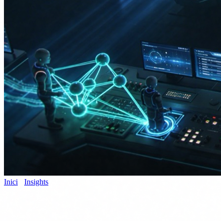
Inici
›
Insights
›
IA Agentica
Agents IA
27 de marc de 2026
10 min de lectura
IA agentica: que es i com aplicar-la a la