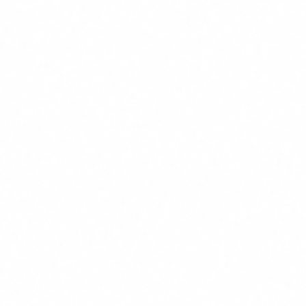
certificacions ISO 27001, ENS i compliment
normatiu, ajuda les empreses a adoptar la
intel·ligència artificial de manera segura i d'acord
amb la regulació europea.
En aquest article
Que es la IA agentica
IA generativa vs IA agentica
Com funcionen els agents d'IA
Casos d'us reals per sector
Com comecar a la teva empresa
Riscos i compliment normatiu
Propers passos