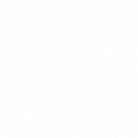
teva empresa el 2026
La IA agentica es el model d\'IA que realment canvia les operacions
empresarials. Descobreix que son els agents d\'IA, com funcionen,
casos d\'us reals per sector i com comecar sense llençar els diners.
CS
Carlos Salgado
CEO & Co-founder · Delbion
Que es la IA agentica
La
IA agentica
es un tipus d'intel·ligencia artificial capac
d'actuar de forma autonoma per assolir objectius complexos.
A diferencia dels models d'IA generativa tradicionals, que
responen preguntes, els agents d'IA planifiquen, executen
passos, utilitzen eines externes i s'adapten quan alguna cosa
no surt com s'esperava.