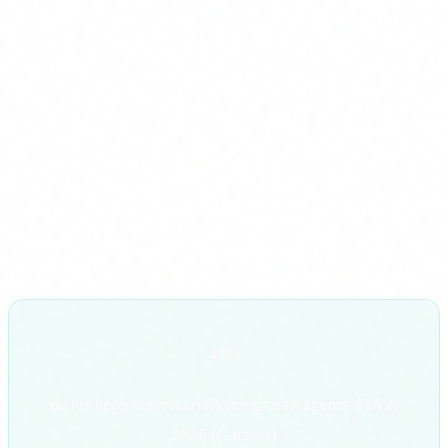
seguretat i avisa l'equip regulatori.
Finances i assegurances
Gestio automatitzada de reclamacions
L'agent revisa la polissa, valida la reclamacio, sol·licita
documentacio addicional i calcula la indemnitzacio. 60%
menys de temps de gestio.
40%
de les apps empresarials integraran agents d'IA el
2026 (Gartner)