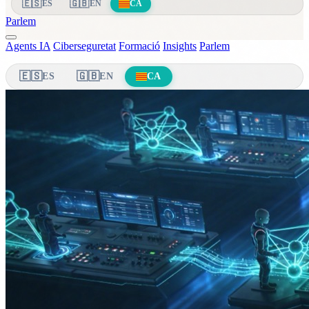
🇪🇸
🇬🇧
ES
EN
CA
Parlem
Agents IA
Ciberseguretat
Formació
Insights
Parlem
🇪🇸
🇬🇧
ES
EN
CA