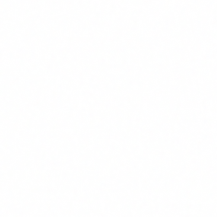
Llegir i redactar correus electronics, informes i
documents
Executar consultes a bases de dades
Cridar APIs externes (CRM, ERP, sistemes clinics)
Prendre decisions basades en regles i context
Coordinar-se amb altres agents per a tasques complexes
IA generativa vs IA agentica
IA GENERATIVA
DIMENSIO
IA AGENTICA
(CHATGPT, CLAUDE)
Respon preguntes,
Executa tasques complet
Que fa
genera text/codi/imatges
de forma autonoma