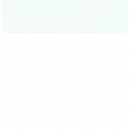
Cost 0 EUR amb credit FUNDAE
CS
Autor
Carlos Salgado
CEO & Co-founder · Delbion
En Carlos lidera les auditories d'IA i ciberseguretat
a Delbion. Amb més de 20 anys d'experiència en