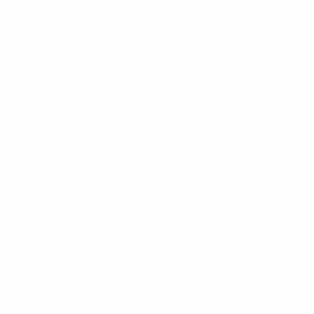
desplegament i que, a partir de les dades que rep, genera
resultats com prediccions, contingut, recomanacions o
decisions que poden influir en entorns fisics o virtuals.
A la practica, aixo inclou:
ES
EXEMPLE D'US EN
EINA
SISTEMA
PIME
D'IA?
Generar correus, resum
ChatGPT / Claude / Gemini
Si
documents, atencio al
client
CRM amb lead scoring
Classificar leads per
Si
(HubSpot, Salesforce)
probabilitat de tancame
Si (alt
Preseleccionar candidat
Filtre automatitzat de CVs
risc)
automaticament