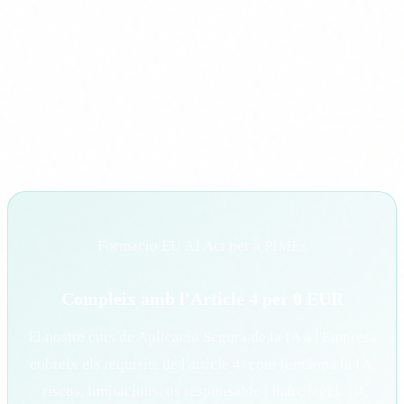
apliquen) requereix mesos. No es algo que es faci en
dues setmanes.
"FUNDAE es complicat i no val la pena."
Nosaltres
gestionem tota la tramitacio FUNDAE. El proces per a
l'empresa es zero esforc. I l'estalvi es del 100%.
Formacio EU AI Act per a PIMEs
Compleix amb l'Article 4 per 0 EUR
El nostre curs de Aplicació Segura de la IA a l'Empresa
cobreix els requisits de l'article 4: com funciona la IA,
riscos, limitacions, us responsable i marc legal. 10