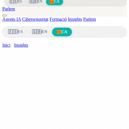
🇪🇸
🇬🇧
ES
EN
CA
Parlem
Agents IA
Ciberseguretat
Formació
Insights
Parlem
🇪🇸
🇬🇧
ES
EN
CA
Inici
›
Insights
›
EU AI Act PIMEs
EU AI Act · PIMEs
24 de marc de 2026
11 min de lectura
EU AI Act per a PIMEs: guia practica de
compliment pas a pas
Si la teva PIME utilitza intelligencia artificial, l\'EU AI Act t\'afecta.
T\'expliquem exactament que has de fer, en quins terminis, quant
costa i com evitar sancions de fins a 35 milions d\'euros.
CS
Carlos Salgado
CEO & Co-founder · Delbion
Quan es parla de l'EU AI Act, la majoria d'articles se centren
en grans corporacions, sistemes d'alt risc i provedors de