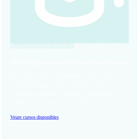
Formacio bonificable FUNDAE
El teu equip necessita formacio en IA segura
L'EU AI Act exigeix alfabetitzacio IA per a tota la
plantilla des d'agost 2026. Els nostres cursos
cobreixen compliance, agents IA i governanca.
FUNDAE pot subvencionar el 100% del cost.
Veure cursos disponibles