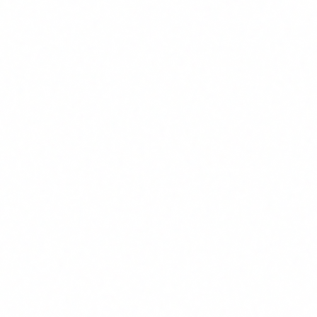
Utilitza la taula de l'Annex III del reglament com a
referencia. Si tens dubtes, la Comissio Europea ofereix
un
AI Act Compliance Checker
gratuit per a PIMEs.
3
Forma el teu equip (Art. 4) - URGENT
Aixo ja hauria d'estar fet. Si no ho has fet, es el primer
pas. Una formacio de 10 hores cobreix els fonaments.
FUNDAE ho cobreix al 100%. No tens excusa.
4
Crea una politica d'us d'IA
Documenta quines eines d'IA estan aprovades, per a