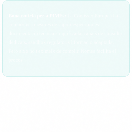
Bona noticia per a PIMEs:
La Comissio Europea ha
compromes mesures de suport especifiques:
documentacio tecnica simplificada, canals de consulta
dedicats, sandbox regulatoris i formacio adaptada.
Pero aixo no t'eximeix de complir. Nomes facilita el
proces.
Que compta com a sistema d'IA
L'EU AI Act defineix "sistema d'IA" de forma amplia: un
sistema basat en maquina que opera amb diferents nivells
d'autonomia, que pot adaptar-se despres del seu