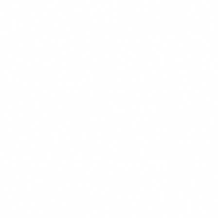
models d'IA. Pero la realitat es que
la majoria de les
obligacions tambe apliquen a PIMEs
. Especialment l'article
4, que exigeix alfabetitzacio en IA per a tota la plantilla i que
ja esta en vigor des del febrer de 2025.
Aquest article esta pensat per a tu si dirigeixes una empresa
de 5 a 250 empleats, utilitzes eines d'IA (encara que sigui
ChatGPT o un CRM amb funcions d'IA), i necessites saber
que has de fer per complir sense gastar una fortuna.
Afecta l'EU AI Act la meva PIME?
Si. Amb matisos, pero si.
L'EU AI Act aplica a tres perfils: