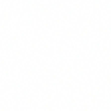
Des de l'agost de 2025, esta prohibit utilitzar sistemes d'IA
per a:
Manipulacio subliminal que causi dany.
Explotacio de vulnerabilitats de grups especifics (edat,
discapacitat).
Scoring social per part d'autoritats publiques.
Vigilancia biometrica massiva en temps real en espais
publics (amb excepcions de seguretat).
La majoria de PIMEs no utilitzen aquests sistemes. Pero
conve revisar-ho: si fas servir reconeixement facial per a
control d'acces a les teves oficines, podria caure en una zona
grisa.