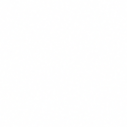
que es poden fer servir, quines dades s'hi poden
introduir i quines no, i qui es responsable de
supervisar-ne l'us. No cal que sigui un document de 50
pagines. 2-3 pagines clares son suficients.
5
Implementa transparencia en sistemes d'interaccio
Si utilitzes chatbots, han d'informar l'usuari que parlen
amb una IA. Si generes contingut amb IA (imatges,
textos, audio), l'has d'etiquetar. Aixo es obligatori per a
sistemes de risc limitat.
6
Revisa els teus provedors d'IA