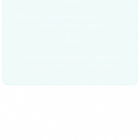
15M €
Multa maxima per incomplir obligacions d'alt risc o
el 3% de la facturacio global
7,5M €
Multa maxima per proporcionar informacio
incorrecta o l'1% de la facturacio global
Per a PIMEs i startups, les multes s'apliquen amb la xifra
menor (percentatge de facturacio), cosa que redueix
l'impacte economic. Pero no l'elimina. Una multa del 3% de
la facturacio anual te un impacte seriós per a una PIME.