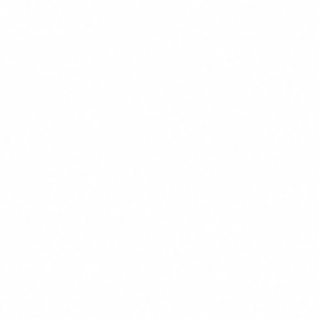
Provedors
de sistemes d'IA (els que els desenvolupen o
els posen al mercat).
Implementadors
(deployers): els que utilitzen sistemes
d'IA en la seva activitat professional. Aixo inclou
qualsevol empresa que faci servir eines amb IA.
Importadors i distribuidors
de sistemes d'IA.
Si la teva empresa utilitza un chatbot per a atencio al client,
un sistema de scoring per a leads, una eina d'IA per generar
contingut, un filtre automatitzat de CVs o qualsevol eina que
faci servir models de llenguatge, visio artificial o
aprenentatge automatic, ets un
implementador
i tens
obligacions.