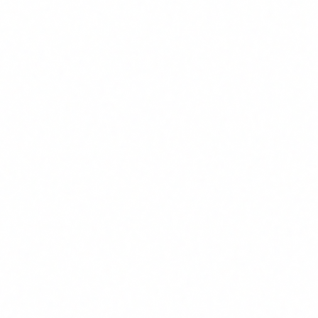
El que ve a l'agost de 2026
El
2 d'agost de 2026
es el gran deadline. Entren en vigor les
obligacions per a sistemes d'alt risc:
Sistema de gestio de riscos per a cada sistema d'IA d'alt
risc.
Governanca de dades (qualitat, representativitat,
absencia de biaixos).
Documentacio tecnica completa.
Registre automatic d'activitats (logging).
Transparencia i informacio a l'usuari.
Supervisio humana efectiva.