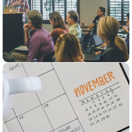
Compliance
Art. 4
Formacio Obligatoria en IA: El que Exigeix l'Article
4 de l'AI Act
Llegir →
EU AI Act
Calendari
EU AI Act: Calendari Complet d'Obligacions (2025-
2027)