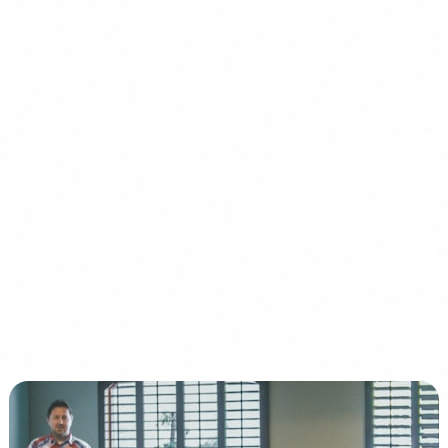
En aquest article
Afecta l'EU AI Act la meva PIME?
Que compta com a sistema d'IA
Classifica els teus sistemes per nivell de risc
Obligacions que ja estan en vigor
El que ve a l'agost de 2026
Pla d'accio en 7 passos
Quant costa complir
Errors comuns que cometen les PIMEs
Curs IA Segura (0 EUR) →
Articles relacionats