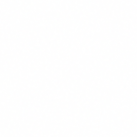
Eines de marqueting amb
Generar copys, segment
Si
IA (Jasper, Copy.ai)
audiencies
Excel amb formules
No
Calculs i filtres manual
GitHub Copilot / assistents
Generar i revisar codi
Si
de codi
automaticament
Sistema de videovigilancia
Si (alt
Control d'acces biometr
amb reconeixement facial
risc)
Classifica els teus sistemes per nivell
de risc
L'EU AI Act classifica els sistemes d'IA en quatre nivells de
risc. Les teves obligacions depenen d'on caiguin els sistemes
que utilitzes: