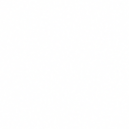
CS
Autor
Carlos Salgado
CEO & Co-founder · Delbion
Carlos lidera les auditories d'IA i ciberseguretat a
Delbion. Amb mes de 20 anys d'experiencia en
certificacions ISO 27001, ENS i compliment
normatiu, ajuda empreses a adoptar la intelligencia
artificial de forma segura i conforme a la regulacio
europea.