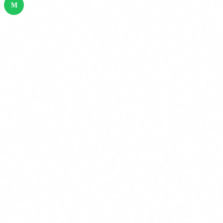
M
Risc minim
Filtres de spam, recomanacions de productes,
assistents de codi per a us intern. Sense obligacions
especifiques mes enlla de l'article 4 (alfabetitzacio). La
majoria d'usos d'IA en PIMEs cauen aqui.
La clau: fins i tot si tots els teus sistemes son de risc minim,
l'
article 4 t'obliga a garantir que el teu personal te un
nivell suficient d'alfabetitzacio en IA
. Aixo aplica des del
febrer de 2025.
Obligacions que ja estan en vigor