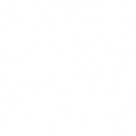
Des del
2 de febrer de 2025
, dues obligacions apliquen a
totes les empreses:
Article 4: Alfabetitzacio en IA
Has de garantir que totes les persones que treballen amb
sistemes d'IA a la teva organitzacio tenen un nivell suficient
de coneixement sobre com funcionen aquests sistemes, les
seves limitacions, riscos i oportunitats. Aixo inclou:
Empleats que utilitzen eines d'IA en el seu treball diari.
Directius que prenen decisions sobre l'adopcio d'IA.
Personal d'IT que gestiona o integra sistemes d'IA.
No s'especifica un format concret de formacio, pero ha de
ser
demostrable
. Es a dir, si un inspector t'ho demana, has de