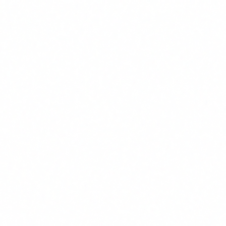
Quant costa complir
Depen de la complexitat del teu us d'IA, pero per a una PIME
tipica:
COST
ACCIO
NOTES
ESTIMAT
Formacio Art. 4 (10h
Amb credit FUNDAE. Sens
0 EUR
per persona)
FUNDAE: 75 EUR/persona
Inventari i
0 - 500
classificacio de
Es pot fer internament amb 
EUR
sistemes
0 - 1.000
Template + adaptacio. Mes b
Politica d'us d'IA