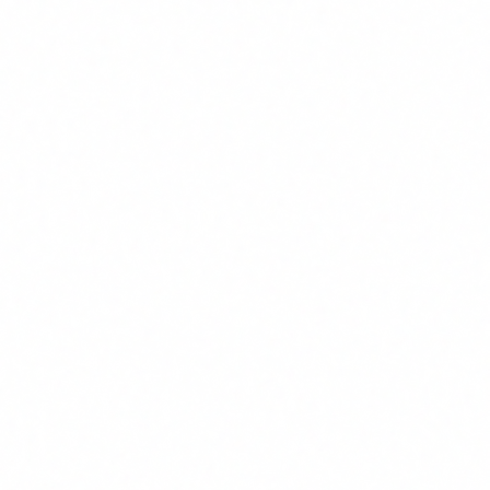
EUR
que comencar de zero
Transparencia en
0 - 200
Canvis menors a la interficie
chatbots/contingut
EUR
Assessment complet
1.500 -
Consultoria externa recoma
(si utilitzes alt risc)
5.000 EUR
Per a la immensa majoria de PIMEs que nomes utilitzen IA
de risc minim o limitat,
el cost de compliment es minim
:
formacio (gratis amb FUNDAE), politica d'us (un document)
i transparencia (un avis al chatbot). No hi ha excusa per no
fer-ho.
Errors comuns que cometen les
PIMEs