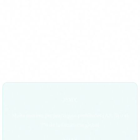
Precisio, robustesa i ciberseguretat.
Avaluacio de conformitat i marcat CE (per a provedors).
Registre a la base de dades publica de la UE.
Si ets
implementador
(utilitzes sistemes d'alt risc pero no els
desenvolupes), les teves obligacions son mes lleugeres pero
reals: supervisio humana, us conforme a les instruccions del
provedor, monitoritzacio i notificacio d'incidents.
35M €
Multa maxima per practiques prohibides (Art. 5) o el
7% de la facturacio global