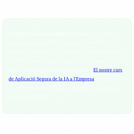
poder demostrar que has format el teu equip.
FUNDAE cobreix el 100%.
La formacio en IA per a
empreses es pot bonificar a traves de FUNDAE. Per a
la majoria de PIMEs, el cost real es 0 EUR. Els credits
FUNDAE no utilitzats caduquen a final d'any, aixi que
son diners que perds si no els aprofites.
El nostre curs
de Aplicació Segura de la IA a l'Empresa
compleix amb
els requisits de l'article 4 i es gestiona integrament a
traves de FUNDAE.
Article 5: Practiques prohibides