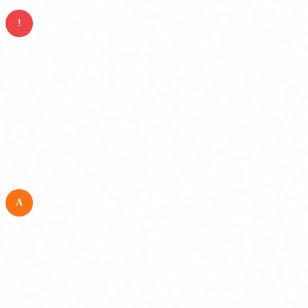
!
Risc inacceptable (prohibit)
Scoring social, manipulacio subliminal, reconeixement
d'emocions a la feina/escola, vigilancia biometrica
massiva en temps real. La teva PIME probablement no
utilitza cap d'aquests. Si ho fa, ha de deixar de fer-ho
immediatament.
A
Alt risc
Filtrat automatitzat de CVs, scoring creditici, sistemes
d'IA en sanitat, educacio, administracio de justicia,
control d'infraestructures critiques. Si utilitzes IA per
prendre o influir en decisions sobre persones, revisa