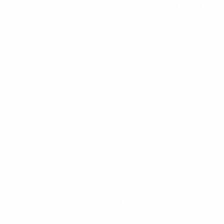
"L'AI Act no m'afecta perque soc petit."
Fals. L'article
4 aplica a totes les empreses que facin servir IA,
independentment de la seva mida.
"Ja fem servir IA de forma segura, no necessitem
formacio."
L'obligacio no es fer servir IA de forma
segura. Es demostrar que la teva plantilla te un nivell
suficient d'alfabetitzacio. Sense formacio documentada,
no ho pots demostrar.
"Els meus empleats fan servir ChatGPT pel seu
compte, aixo no compta."
Si un empleat utilitza IA en el
context laboral, l'empresa n'es responsable. Shadow AI es
un risc regulatori real.
"Puc esperar fins a l'agost de 2026."
L'article 4 ja esta
en vigor. I preparar-se per a les obligacions d'alt risc (si