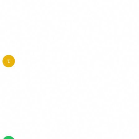
l'Annex III del reglament. Hi ha obligacions pesades:
avaluacio de conformitat, documentacio tecnica,
supervisio humana, registre a la base de dades de la
UE.
T
Risc limitat (obligacions de transparencia)
Chatbots, generacio de contingut amb IA, deepfakes.
L'obligacio principal es informar l'usuari que esta
interactuant amb una IA o que el contingut ha estat
generat per IA. Si el teu chatbot aten clients, han de
saber que parlen amb una maquina.