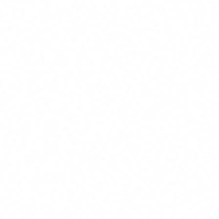
Pla d'accio en 7 passos
Aixo es el que recomanem a les PIMEs que treballen amb
nosaltres:
1
Fes un inventari de tots els sistemes d'IA que utilitzes
Inclou eines SaaS, plugins, APIs i qualsevol component
que faci servir IA. No oblidis els usos informals:
empleats utilitzant ChatGPT pel seu compte, per
exemple. Documenta per a que es fa servir cadascun i
qui l'utilitza.
2
Classifica cada sistema per nivell de risc