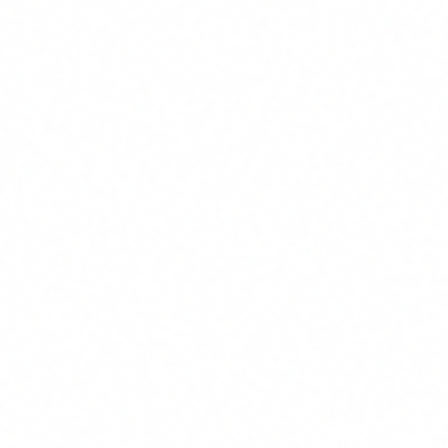
Si utilitzes sistemes d'alt risc proporcionats per tercers,
verifica que el provedor compleix amb les seves
obligacions (marcat CE, documentacio tecnica,
avaluacio de conformitat). La teva responsabilitat com
a implementador inclou fer servir el sistema conforme
a les instruccions del provedor.
7
Documenta-ho tot
El compliment es demostra amb documentacio. Guarda
registres de la formacio realitzada, l'inventari de
sistemes, les classificacions de risc, la politica d'us i
qualsevol avaluacio que facis. Si arriba una inspeccio,
aixo es el que et demanaran.