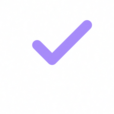
Directius i C-level que necessiten prendre decisions sobre IA