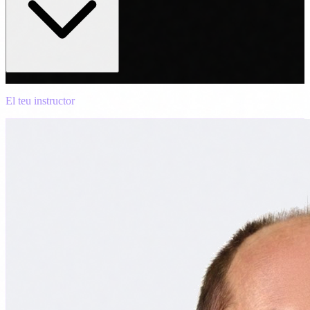
quan construir vs. comprar
Errors comuns que cometen les empreses en implementar
agents
De la idea al pilot: fases d'implementació
El teu instructor
Equip necessari: quins perfils interns i externs
Pressupost realista per a un primer pilot
KPIs per mesurar l'èxit d'un agent IA en producció