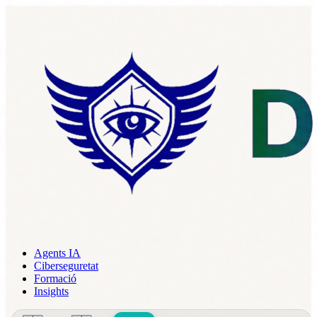
Agents IA
Ciberseguretat
Formació
Insights