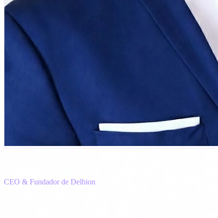
Carlos Salgado
CEO & Fundador de Delbion
Més de 15 anys combinant IA aplicada i ciberseguretat en sectors
regulats. Ha implementat agents IA en producció per a sanitat,
finances i indústria. Lidera Delbion, l'única consultora espanyola