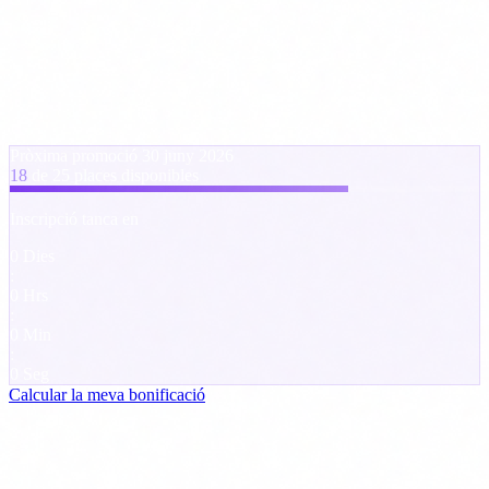
Agents IA a l'Empresa: Casos d'Ús Reals
Els teus competidors ja estan automatitzant processos amb agents
IA. L'avantatge no és qui té la millor tecnologia, sinó qui sap
governar-la. Aquest curs et dona les dues coses.
Pròxima promoció
30 juny 2026
18
de 25 places disponibles
Inscripció tanca en
0
Dies
:
0
Hrs
:
0
Min
:
0
Seg
Calcular la meva bonificació