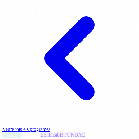
Veure tots els programes
10 hores
Bonificable FUNDAE
BÀSIC