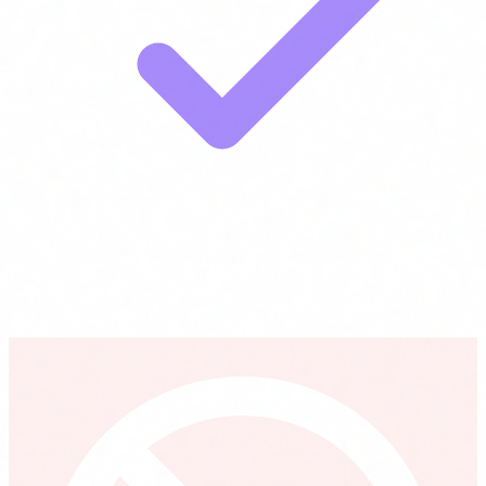
Desenvolupadors que volen entendre el context de negoci i
governança abans d'implementar