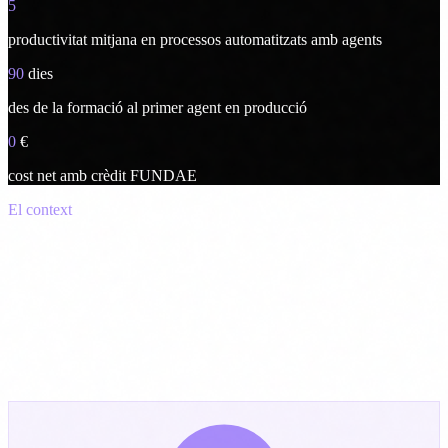
5
productivitat mitjana en processos automatitzats amb agents
90
dies
des de la formació al primer agent en producció
0
€
cost net amb crèdit FUNDAE
El context
El 65% de directius reconeix no saber
com aplicar agents IA al seu negoci.
Tothom parla d'agents IA. Però entre el hype i la implementació real
hi ha un buit enorme. Els teus equips necessiten entendre què són,
què poden fer per cada departament i, sobretot, què pot sortir
malament si no es governen bé.