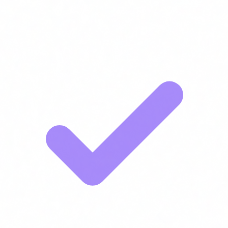
que combina IA i ciberseguretat amb certificacions actives.
Formador amb experiència directa implementant el que ensenya.