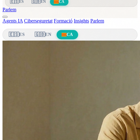
🇪🇸
🇬🇧
ES
EN
CA
Parlem
Agents IA
Ciberseguretat
Formació
Insights
Parlem
🇪🇸
🇬🇧
ES
EN
CA