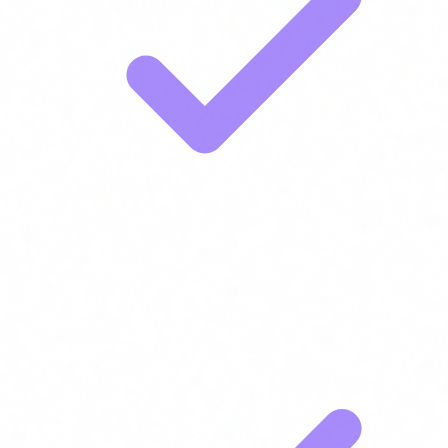
Responsables de departament (vendes, RRHH, operacions,
legal)