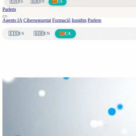
🇪🇸
🇬🇧
ES
EN
CA
Parlem
Agents IA
Ciberseguretat
Formació
Insights
Parlem
🇪🇸
🇬🇧
ES
EN
CA